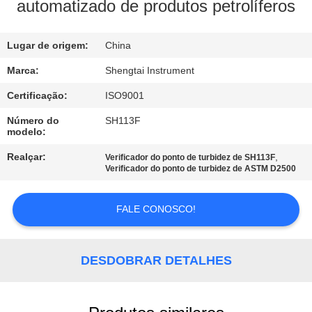
CONTROLE
automatizado de produtos petrolíferos
DA
Lugar de origem:
China
QUALIDADE
Marca:
Shengtai Instrument
CONTACTE-
Certificação:
ISO9001
NOS
Número do
SH113F
modelo:
PEÇA
Realçar:
,
Verificador do ponto de turbidez de SH113F
Verificador do ponto de turbidez de ASTM D2500
UMAS
CITAÇÕES
FALE CONOSCO!
MAPA
DESDOBRAR DETALHES
DO
SITE