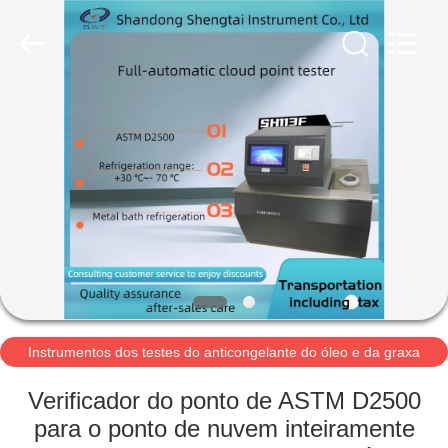
2026
Shandong
Shengtai
instrument
co.,ltd.
All
Rights
Reserved.
CASA
PRODUTOS
SOBRE
NÓS
EXCURSÃO
DA
Instrumentos dos testes do anticongelante do óleo e da graxa
de lubrificação
FÁBRICA
Verificador do ponto de ASTM D2500
para o ponto de nuvem inteiramente