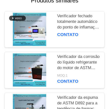
Produtos similares
PRIVACY
Verificador fechado
POLICY
totalmente automático
do ponto de inflamação
de ASTM D93 para os
CONTATO
produtos petrolíferos
SH105BS
Verificador da corrosão
do líquido refrigerante
do motor de ASTM
D1384 equipado com o
MOQ:1
compressor de ar
CONTATO
silencioso
Verificador da espuma
de ASTM D892 para a
tendência de formação