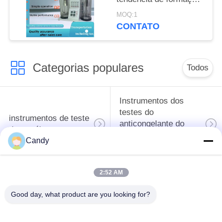
de espuma de
MOQ:1
medição/o óleo
CONTATO
lubrificação de
Stabilityof
Categorias populares
Todos
Instrumentos dos
testes do
instrumentos de teste
anticongelante do
do petróleo
óleo e da graxa de
Candy
lubrificação
2:52 AM
Equipamento de
Equipamento de
testes do
testes do óleo do
Good day, what product are you looking for?
combustível diesel
transformador