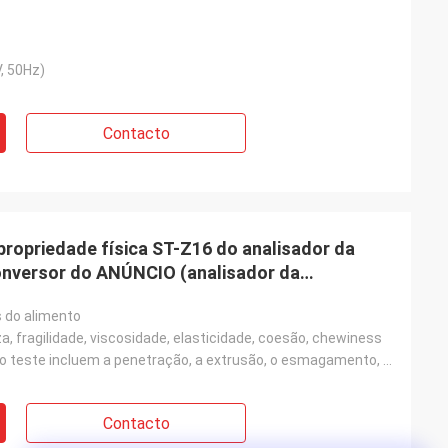
, 50Hz)
Contacto
propriedade física ST-Z16 do analisador da
onversor do ANÚNCIO (analisador da
s do alimento
a, fragilidade, viscosidade, elasticidade, coesão, chewiness
Os métodos do teste incluem a penetração, a extrusão, o esmagamento, a extrusão, o esticão, a quebra
Contacto