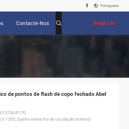
Portuguese
os
Contacte-Nos
Pedir Um
Orçamento
o
co de pontos de flash de copo fechado Abel
SO13736 IP170
 0-120℃ (banho maria frio de circulação externo)