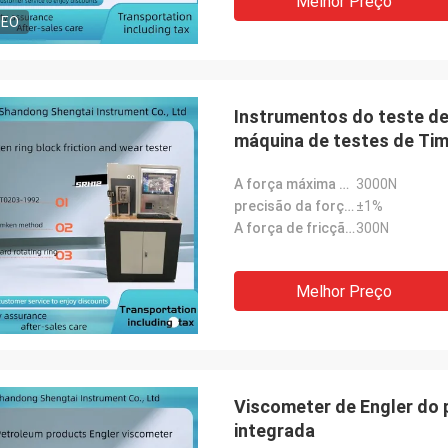
Melhor Preço
DEO
Instrumentos do teste de
máquina de testes de Tim
A força máxima do teste:
3000N
precisão da força do teste:
±1%
A força de fricção máxima:
300N
Melhor Preço
Viscometer de Engler do p
integrada