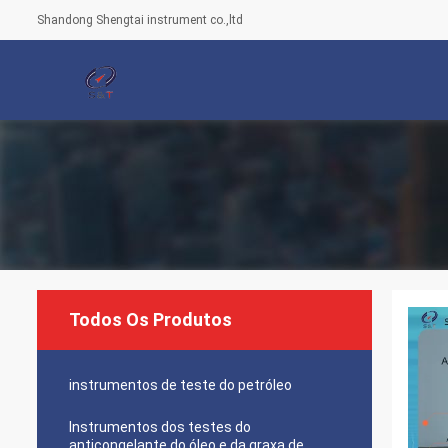
Shandong Shengtai instrument co.,ltd
Todos Os Produtos
instrumentos de teste do petróleo
Instrumentos dos testes do
anticongelante do óleo e da graxa de