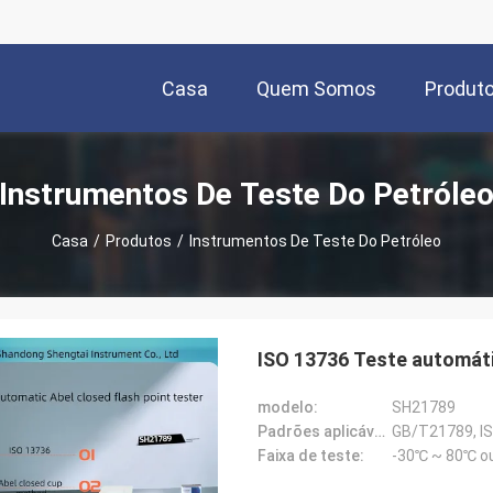
Casa
Quem Somos
Produt
Instrumentos De Teste Do Petróle
Casa
/
Produtos
/
Instrumentos De Teste Do Petróleo
ISO 13736 Teste automáti
modelo:
SH21789
Padrões aplicáveis:
GB/T21789, I
Faixa de teste:
-30℃ ~ 80℃ ou