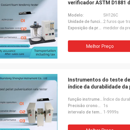
verificador ASTM D1881 d
Modelo:
SH126C
Unidade de funcionamento:
2 furos que 
Exposição da pressão:
medidor da p
Melhor Preço
Instrumentos do teste de
índice da durabilidade da pelota Verificador de PDI Op
caixa
função instrumental:
Índice da dura
Precisão cronometrando:
1s
intervalo de tempo:
1-9999s