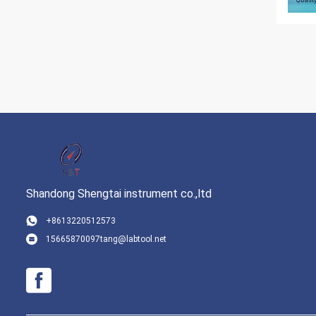
Shandong Shengtai instrument co.,ltd
+8613220512573
15665870097tang@labtool.net