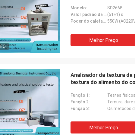
Modelo:
SD266B
Valor padrão da água:
(51±1) s
Poder do calefator elétrico:
550W (AC220V
Melhor Preço
DEO
Analisador da textura da 
textura do alimento do c
propriedade física)
Função 1:
Testes físico
Função 2:
Ternura, durez
Função 3:
Melhor Preço