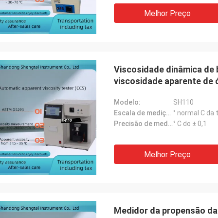
Melhor Preço
Viscosidade dinâmica de 
viscosidade aparente de 
Modelo:
SH110
Escala de medição da temperatura:
° normal C da
Precisão de medição da temperatura:
° C do ± 0,1
Melhor Preço
Medidor da propensão da 