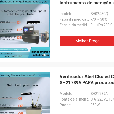
Instrumento de medição 
modelo:
SH0248CQ
Faixa de medição de temperatura:
-70 ~ 50℃
Escala da medida da pressão:
0 ~ kPa 200,0
Melhor Preço
Verificador Abel Closed 
SH21789A PARA produtos 
Modelo:
SH21789A
Fonte de alimentação:
C.A. 220V± 10
Poder:
350W