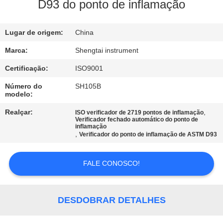
CONTROLE
D93 do ponto de inflamação
DA
Lugar de origem:
China
QUALIDADE
Marca:
Shengtai instrument
CONTACTE-
Certificação:
ISO9001
NOS
Número do
SH105B
modelo:
PEÇA
Realçar:
,
ISO verificador de 2719 pontos de inflamação
Verificador fechado automático do ponto de
inflamação
UMAS
,
Verificador do ponto de inflamação de ASTM D93
CITAÇÕES
FALE CONOSCO!
MAPA
DO
DESDOBRAR DETALHES
SITE