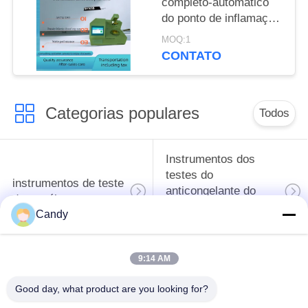
completo-automático
do ponto de inflamação
do instrumento
MOQ:1
SH105B da detecção
CONTATO
do óleo do querosene,
do diesel e do
transformador
Categorias populares
Todos
Instrumentos dos
testes do
instrumentos de teste
anticongelante do
do petróleo
óleo e da graxa de
Candy
lubrificação
9:14 AM
Equipamento de
Equipamento de
testes do
testes do óleo do
Good day, what product are you looking for?
combustível diesel
transformador