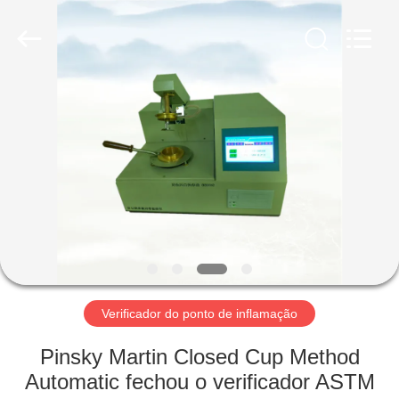
2026
Shandong
Shengtai
instrument
co.,ltd.
All
Rights
Reserved.
CASA
PRODUTOS
SOBRE
NÓS
EXCURSÃO
DA
Verificador do ponto de inflamação
FÁBRICA
Pinsky Martin Closed Cup Method
Automatic fechou o verificador ASTM