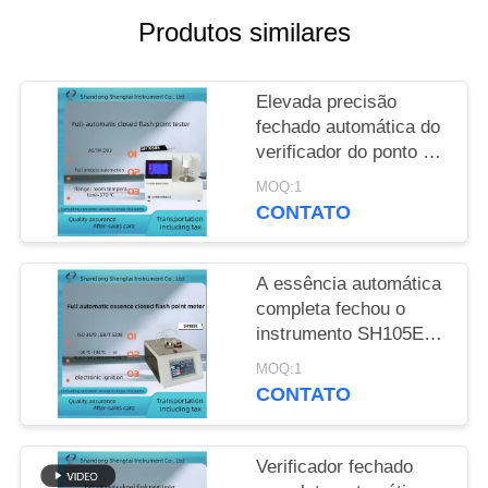
Produtos similares
PRIVACY
POLICY
Elevada precisão
fechado automática do
verificador do ponto de
inflamação das martas
MOQ:1
de Pensky da boca de
CONTATO
ASTM D93
A essência automática
completa fechou o
instrumento SH105E
do ponto de inflamação
MOQ:1
isolou a ignição
CONTATO
eletrônica do banho de
aquecimento
Verificador fechado