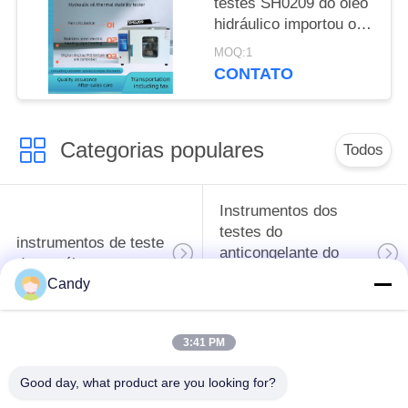
testes SH0209 do óleo
hidráulico importou o
controlador de
MOQ:1
temperatura do PID da
CONTATO
indicação digital para o
verificador da
estabilidade térmica
Categorias populares
Todos
Instrumentos dos
testes do
instrumentos de teste
anticongelante do
do petróleo
óleo e da graxa de
Candy
lubrificação
3:41 PM
Equipamento de
Equipamento de
testes do
testes do óleo do
Good day, what product are you looking for?
combustível diesel
transformador