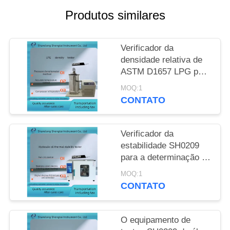
Produtos similares
PRIVACY
POLICY
Verificador da
densidade relativa de
ASTM D1657 LPG pela
refrigeração do
MOQ:1
compressor do
CONTATO
hidrômetro da pressão
Verificador da
estabilidade SH0209
para a determinação do
tipo e da formação de
MOQ:1
óleo mineral
CONTATO
O equipamento de