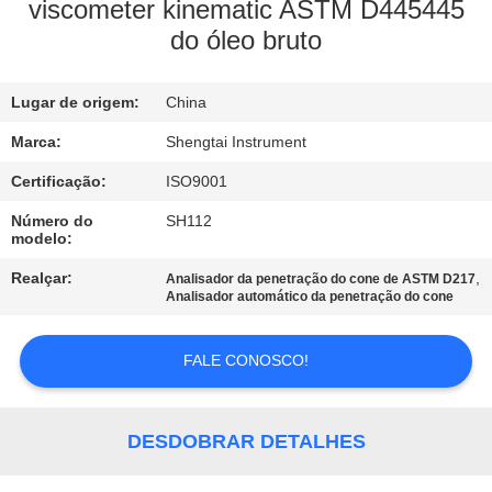
CONTROLE
viscometer kinematic ASTM D445445
do óleo bruto
DA
QUALIDADE
Lugar de origem:
China
CONTACTE-
Marca:
Shengtai Instrument
NOS
Certificação:
ISO9001
Número do
SH112
modelo:
PEÇA
Realçar:
,
Analisador da penetração do cone de ASTM D217
UMAS
Analisador automático da penetração do cone
CITAÇÕES
FALE CONOSCO!
MAPA
DO
DESDOBRAR DETALHES
SITE