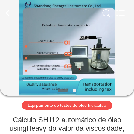
2026
Shandong
Shengtai
instrument
co.,ltd.
All
Rights
Reserved.
CASA
PRODUTOS
SOBRE
NÓS
EXCURSÃO
DA
Equipamento de testes do óleo hidráulico
FÁBRICA
Cálculo SH112 automático de óleo
usingHeavy do valor da viscosidade,