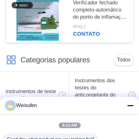
Verificador fechado
completo-automático
do ponto de inflamação
do instrumento
MOQ:1
SH105B da detecção
CONTATO
do óleo do querosene,
do diesel e do
transformador
Categorias populares
Todos
Instrumentos dos
testes do
instrumentos de teste
anticongelante do
do petróleo
óleo e da graxa de
Weisufen
lubrificação
8:12 AM
Equipamento de
Equipamento de
testes do
testes do óleo do