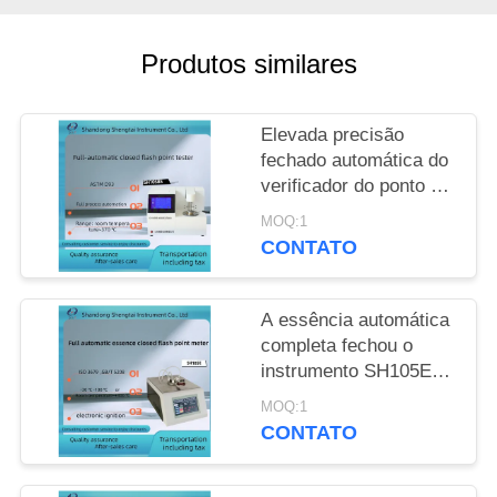
PRIVACY
Produtos similares
POLICY
Elevada precisão
fechado automática do
verificador do ponto de
inflamação das martas
MOQ:1
de Pensky da boca de
CONTATO
ASTM D93
A essência automática
completa fechou o
instrumento SH105E
do ponto de inflamação
MOQ:1
isolou a ignição
CONTATO
eletrônica do banho de
aquecimento