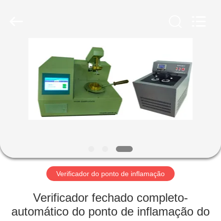
2026
Shandong
Shengtai
instrument
co.,ltd.
All
Rights
Reserved.
CASA
PRODUTOS
SOBRE
NÓS
EXCURSÃO
DA
Verificador do ponto de inflamação
FÁBRICA
Verificador fechado completo-
automático do ponto de inflamação do