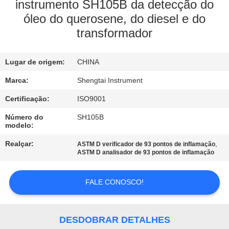
CONTROLE
instrumento SH105B da detecção do
óleo do querosene, do diesel e do
DA
transformador
QUALIDADE
Lugar de origem:
CHINA
CONTACTE-
Marca:
Shengtai Instrument
NOS
Certificação:
ISO9001
PEÇA
Número do
SH105B
modelo:
UMAS
Realçar:
,
ASTM D verificador de 93 pontos de inflamação
CITAÇÕES
ASTM D analisador de 93 pontos de inflamação
MAPA
FALE CONOSCO!
DO
SITE
DESDOBRAR DETALHES