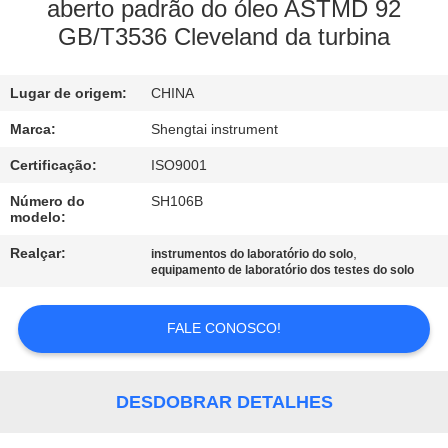
CONTROLE
aberto padrão do óleo ASTMD 92
GB/T3536 Cleveland da turbina
DA
QUALIDADE
Lugar de origem:
CHINA
CONTACTE-
Marca:
Shengtai instrument
NOS
Certificação:
ISO9001
Número do
SH106B
modelo:
PEÇA
Realçar:
,
instrumentos do laboratório do solo
UMAS
equipamento de laboratório dos testes do solo
CITAÇÕES
FALE CONOSCO!
MAPA
DO
DESDOBRAR DETALHES
SITE