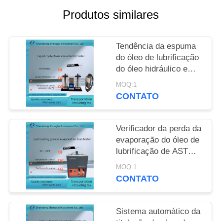
Produtos similares
PRIVACY
POLICY
Tendência da espuma
do óleo de lubrificação
do óleo hidráulico e
verificador ASTM D892
MOQ:1
da estabilidade de
CONTATO
espuma
Verificador da perda da
evaporação do óleo de
lubrificação de ASTM
D972 em alguma
MOQ:1
temperatura entre o ℃
CONTATO
99 - 150
Sistema automático da