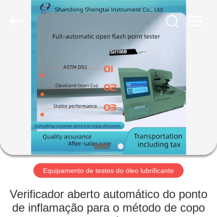
2026
Shandong
Shengtai
instrument
co.,ltd.
All
Rights
Reserved.
CASA
PRODUTOS
SOBRE
NÓS
EXCURSÃO
DA
Equipamento de testes do óleo lubrificante
FÁBRICA
Verificador aberto automático do ponto
de inflamação para o método de copo