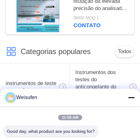
titulação da elevada
precisão do analisador
do nitrogênio de
98000 MOQ:1
ST115C Kjeldahl
CONTATO
Categorias populares
Todos
Instrumentos dos
testes do
instrumentos de teste
anticongelante do
do petróleo
óleo e da graxa de
Weisufen
lubrificação
11:58 AM
Equipamento de
Equipamento de
testes do
testes do óleo do
Good day, what product are you looking for?
combustível diesel
transformador