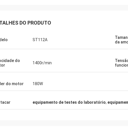
TALHES DO PRODUTO
Taman
delo
ST112A
da am
ocidade do
Tensã
1400r/min
tor
funci
er do motor
180W
tacar
equipamento de testes do laboratório
,
equipament