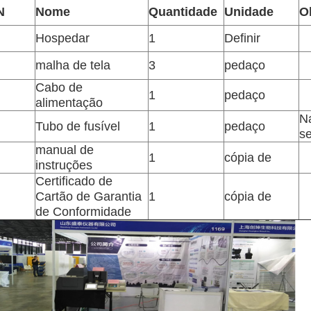
N
Nome
Quantidade
Unidade
O
Hospedar
1
Definir
malha de tela
3
pedaço
Cabo de
1
pedaço
alimentação
N
Tubo de fusível
1
pedaço
s
manual de
1
cópia de
instruções
Certificado de
Cartão de Garantia
1
cópia de
de Conformidade