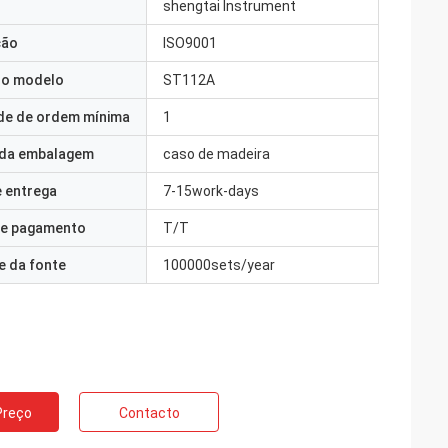
shengtai Instrument
ção
ISO9001
o modelo
ST112A
de de ordem mínima
1
 da embalagem
caso de madeira
 entrega
7-15work-days
e pagamento
T/T
e da fonte
100000sets/year
Preço
Contacto