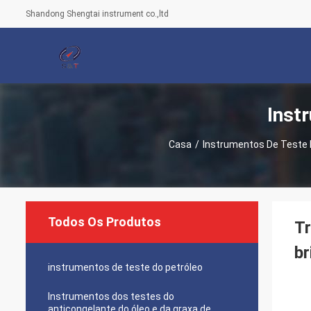
Shandong Shengtai instrument co.,ltd
Inst
Casa
/
Instrumentos De Teste 
Todos Os Produtos
Tr
br
instrumentos de teste do petróleo
Instrumentos dos testes do
anticongelante do óleo e da graxa de