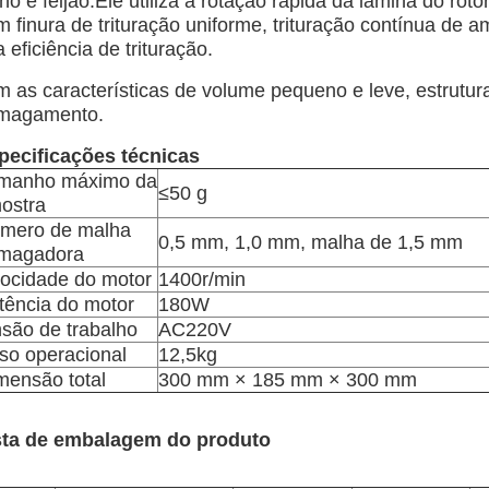
ho e feijão.Ele utiliza a rotação rápida da lâmina do rot
m finura de trituração uniforme, trituração contínua de
a eficiência de trituração.
m as características de volume pequeno e leve, estrutura
magamento.
pecificações técnicas
manho máximo da
≤50 g
ostra
mero de malha
0,5 mm, 1,0 mm, malha de 1,5 mm
magadora
locidade do motor
1400r/min
tência do motor
180W
nsão de trabalho
AC220V
so operacional
12,5kg
mensão total
300 mm × 185 mm × 300 mm
sta de embalagem do produto