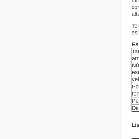
mil
co
alt
Te
es
Es
Ta
am
Nú
es
ve
Po
te
Pe
Di
Li