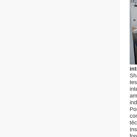
in
Sh
te
in
amp
ind
Po
co
té
In
fo