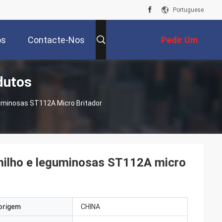
Portuguese
os
Contacte-Nos
Pedir Um
dutos
Orçamento
uminosas ST112A Micro Britador
milho e leguminosas ST112A micro
origem
CHINA