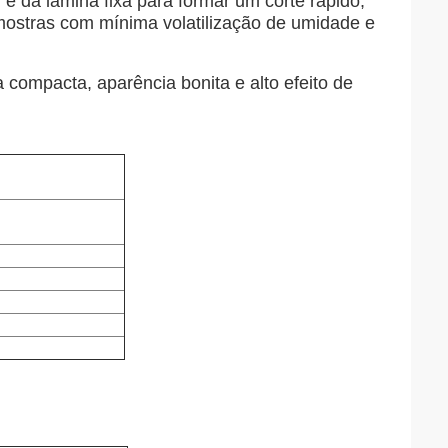
or e da lâmina fixa para formar um corte rápido,
 amostras com mínima volatilização de umidade e
 compacta, aparência bonita e alto efeito de