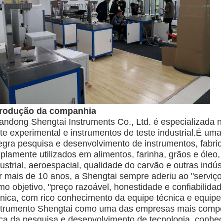
trodução da companhia
andong Shengtai Instruments Co., Ltd. é especializada 
ste experimental e instrumentos de teste industrial.É um
tegra pesquisa e desenvolvimento de instrumentos, fabr
lamente utilizados em alimentos, farinha, grãos e óleo, 
ustrial, aeroespacial, qualidade do carvão e outras indús
r mais de 10 anos, a Shengtai sempre aderiu ao "serviço 
mo objetivo, "preço razoável, honestidade e confiabilida
cnica, com rico conhecimento da equipe técnica e equipe
strumento Shengtai como uma das empresas mais competi
rça da pesquisa e desenvolvimento de tecnologia, conhec