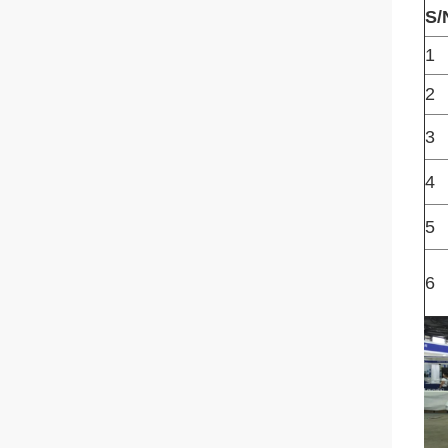
S/
1
2
3
4
5
6