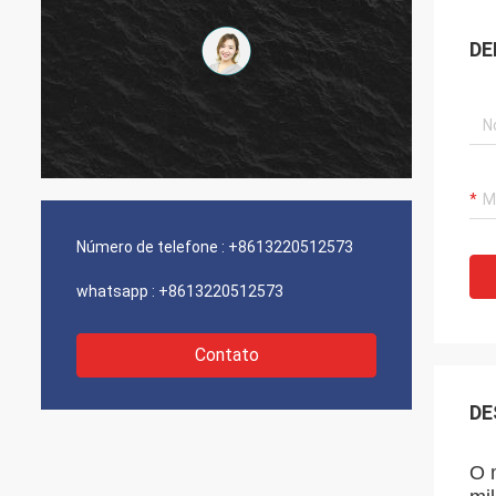
DE
Número de telefone :
+8613220512573
whatsapp :
+8613220512573
Contato
DE
O 