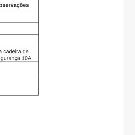
bservações
a cadeira de
egurança 10A