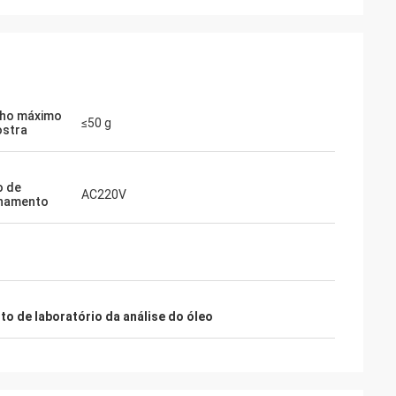
ho máximo
≤50 g
ostra
o de
AC220V
onamento
o de laboratório da análise do óleo